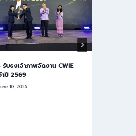
ร รับธงเจ้าภาพจัดงาน CWIE
โครงการป
ะจำปี 2569
ศึกษา ป
June 10, 2025
By
admin.a