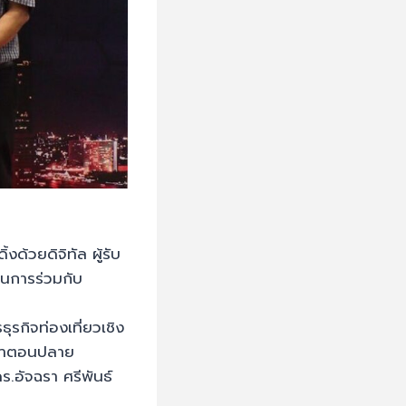
้วยดิจิทัล ผู้รับ
ินการร่วมกับ
รกิจท่องเที่ยวเชิง
กษาตอนปลาย
ร.อัจฉรา ศรีพันธ์