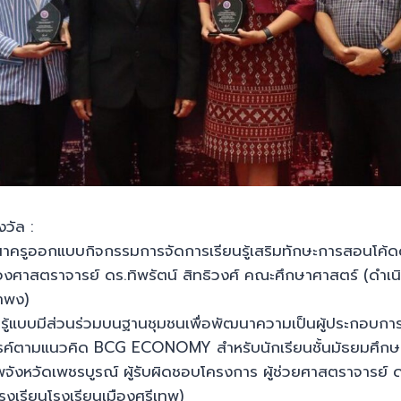
งวัล :
ครูออกแบบกิจกรรมการจัดการเรียนรู้เสริมทักษะการสอนโค้ดดิ้งด
ศาสตราจารย์ ดร.ทิพรัตน์ สิทธิวงศ์ คณะศึกษาศาสตร์ (ดำเน
าพง)
ู้แบบมีส่วนร่วมบนฐานชุมชนเพื่อพัฒนาความเป็นผู้ประกอบการธุ
รค์ตามแนวคิด BCG ECONOMY สำหรับนักเรียนชั้นมัธยมศึ
พจังหวัดเพชรบูรณ์ ผู้รับผิดชอบโครงการ ผู้ช่วยศาสตราจารย์ ด
รงเรียนโรงเรียนเมืองศรีเทพ)